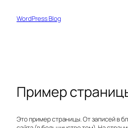
Перейти
к
WordPress Blog
содержимому
Пример страниц
Это пример страницы. От записей в б
сайта (в большинстве тем). На стра