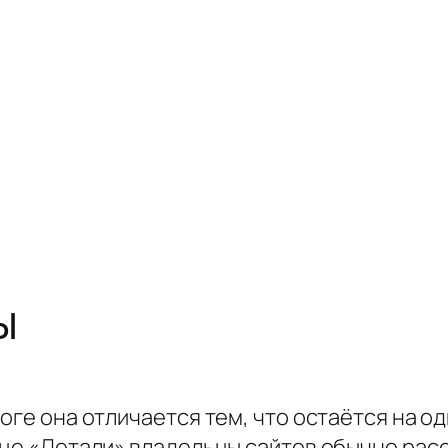
ы
логе она отличается тем, что остаётся на 
нице «Детали» владельцы сайтов обычно ра