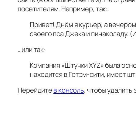
посетителям. Например, так:
Привет! Днём я курьер, а вечеро
своего пса Джека и пинаколаду. (
…или так:
Компания «Штучки XYZ» была основ
находится в Готэм-сити, имеет шт
Перейдите
в консоль
, чтобы удалить 